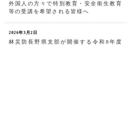
外国人の方々で特別教育・安全衛生教育
等の受講を希望される皆様へ
2026年3月2日
林災防長野県支部が開催する令和8年度
特別教育等講習会年間予定です。
2025年8月20日
刈払機取扱作業者安全衛生教育が令和8
年1月9日に追加開催されます。（終了し
ました。）
...
1
2
3
4
5
7
>